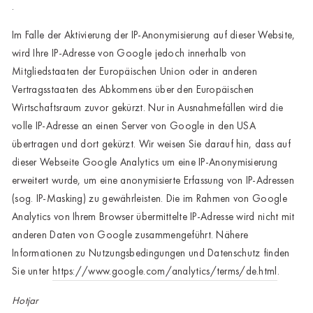
.
Potsdam
Im Falle der Aktivierung der IP-Anonymisierung auf dieser Website,
Rostock
wird Ihre IP-Adresse von Google jedoch innerhalb von
Mitgliedstaaten der Europäischen Union oder in anderen
Schwerin
Vertragsstaaten des Abkommens über den Europäischen
St.Pölten
Wirtschaftsraum zuvor gekürzt. Nur in Ausnahmefällen wird die
volle IP-Adresse an einen Server von Google in den USA
Staufen
übertragen und dort gekürzt. Wir weisen Sie darauf hin, dass auf
dieser Webseite Google Analytics um eine IP-Anonymisierung
Stuttgart
erweitert wurde, um eine anonymisierte Erfassung von IP-Adressen
Timmendorf
(sog. IP-Masking) zu gewährleisten. Die im Rahmen von Google
Analytics von Ihrem Browser übermittelte IP-Adresse wird nicht mit
Tulln
anderen Daten von Google zusammengeführt. Nähere
Tuttlingen
Informationen zu Nutzungsbedingungen und Datenschutz finden
Sie unter
https://www.google.com/analytics/terms/de.html
.
Wien Hietzing (13.Bez.)
Hotjar
Wismar