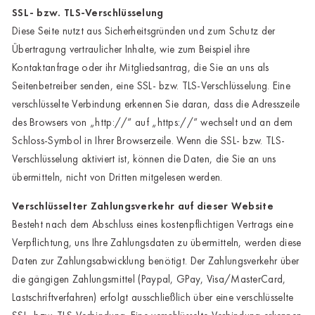
SSL- bzw. TLS-Verschlüsselung
Diese Seite nutzt aus Sicherheitsgründen und zum Schutz der
Übertragung vertraulicher Inhalte, wie zum Beispiel ihre
Kontaktanfrage oder ihr Mitgliedsantrag, die Sie an uns als
Seitenbetreiber senden, eine SSL- bzw. TLS-Verschlüsselung. Eine
Bitte wählen Sie Ihre Casa
verschlüsselte Verbindung erkennen Sie daran, dass die Adresszeile
des Browsers von „http://“ auf „https://“ wechselt und an dem
Keine Auswahl
Schloss-Symbol in Ihrer Browserzeile. Wenn die SSL- bzw. TLS-
Verschlüsselung aktiviert ist, können die Daten, die Sie an uns
Ahrweiler
übermitteln, nicht von Dritten mitgelesen werden.
Bad Zwischenahn
Verschlüsselter Zahlungsverkehr auf dieser Website
Baden-Baden
Besteht nach dem Abschluss eines kostenpflichtigen Vertrags eine
Verpflichtung, uns Ihre Zahlungsdaten zu übermitteln, werden diese
Berlin-Friedrichshagen
Daten zur Zahlungsabwicklung benötigt. Der Zahlungsverkehr über
die gängigen Zahlungsmittel (Paypal, GPay, Visa/MasterCard,
Berlin-Lichterfelde
Lastschriftverfahren) erfolgt ausschließlich über eine verschlüsselte
Bregenz