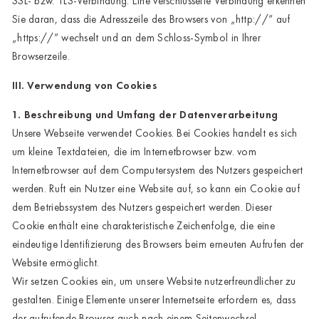
SSL- bzw. TLS-Verbindung. Eine verschlüsselte Verbindung erkennen
Sie daran, dass die Adresszeile des Browsers von „http://“ auf
Bruck ad Leitha
„https://“ wechselt und an dem Schloss-Symbol in Ihrer
Browserzeile.
Buxtehude
III. Verwendung von Cookies
Dornbirn
1. Beschreibung und Umfang der Datenverarbeitung
Dortmund-Hombruch
Unsere Webseite verwendet Cookies. Bei Cookies handelt es sich
Düsseldorf-Benrath
um kleine Textdateien, die im Internetbrowser bzw. vom
Internetbrowser auf dem Computersystem des Nutzers gespeichert
Essen
werden. Ruft ein Nutzer eine Website auf, so kann ein Cookie auf
HH-AEZ
dem Betriebssystem des Nutzers gespeichert werden. Dieser
Cookie enthält eine charakteristische Zeichenfolge, die eine
HH-EEZ
eindeutige Identifizierung des Browsers beim erneuten Aufrufen der
Website ermöglicht.
HH-Eppendorf
Wir setzen Cookies ein, um unsere Website nutzerfreundlicher zu
HH-Hanseviertel
gestalten. Einige Elemente unserer Internetseite erfordern es, dass
der aufrufende Browser auch nach einem Seitenwechsel