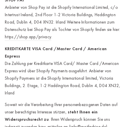
SHOP PAY
Anbieter von Shop Pay ist die Shopify International Limited, c/o
Intertrust Ireland, 2nd Floor 1-2 Victoria Buildings, Haddington
Road, Dublin 4, D04 XN32. Irland Weitere Informationen zum
Datenschutz bei Shop Pay als Tochter von Shopify finden sie hier:
https://shop.app/privacy
.
KREDITKARTE VISA Card /Master Card / American
Express
Die Zahlung per Kreditkarte VISA Card/ Master Card /American
Express wird über Shopify Payments ausgeführt. Anbieter von
Shopify Paymens ist die Shopify International limited, Victoria
Buildings, 2. Etage, 1-2 Haddington Road, Dublin 4, D04 XN32,
Irland
Soweit wir die Verarbeitung Ihrer personenbezogenen Daten auf
unser berechtigtes Interesse stützen,
steht Ihnen ein
Widerspruchsrecht zu
. Ihren Widerspruch können Sie uns
jederzeit zusenden bzw. mitteilen an (
info@austfashion.de
).