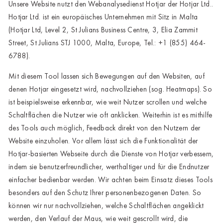
Unsere Website nutzt den Webanalysedienst Hotjar der Hotjar Ltd..
Hotjar Ltd. ist ein europäisches Unternehmen mit Sitz in Malta
Wustrow
(Hotjar Ltd, Level 2, St Julians Business Centre, 3, Elia Zammit
Zwettl
Street, St Julians STJ 1000, Malta, Europe, Tel.: +1 (855) 464-
6788).
Mit diesem Tool lassen sich Bewegungen auf den Websiten, auf
denen Hotjar eingesetzt wird, nachvollziehen (sog. Heatmaps). So
ist beispielsweise erkennbar, wie weit Nutzer scrollen und welche
Schaltflächen die Nutzer wie oft anklicken. Weiterhin ist es mithilfe
des Tools auch möglich, Feedback direkt von den Nutzern der
Website einzuholen. Vor allem lässt sich die Funktionalität der
Hotjar-basierten Webseite durch die Dienste von Hotjar verbessern,
indem sie benutzerfreundlicher, werthaltiger und für die Endnutzer
einfacher bedienbar werden. Wir achten beim Einsatz dieses Tools
besonders auf den Schutz Ihrer personenbezogenen Daten. So
können wir nur nachvollziehen, welche Schaltflächen angeklickt
werden, den Verlauf der Maus, wie weit gescrollt wird, die