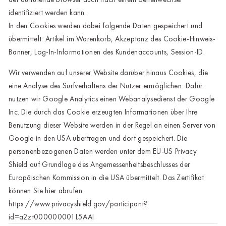
HH-Wandsbek
identifiziert werden kann.
In den Cookies werden dabei folgende Daten gespeichert und
Hannover
übermittelt: Artikel im Warenkorb, Akzeptanz des Cookie-Hinweis-
Innsbruck
Banner, Log-In-Informationen des Kundenaccounts, Session-ID.
Kiel-CittiPark
Wir verwenden auf unserer Website darüber hinaus Cookies, die
eine Analyse des Surfverhaltens der Nutzer ermöglichen. Dafür
Krems
nutzen wir Google Analytics einen Webanalysedienst der Google
Leipzig
Inc. Die durch das Cookie erzeugten Informationen über Ihre
Benutzung dieser Website werden in der Regel an einen Server von
Linz
Google in den USA übertragen und dort gespeichert. Die
personenbezogenen Daten werden unter dem EU-US Privacy
Lindau
Shield auf Grundlage des Angemessenheitsbeschlusses der
Lübeck
Europäischen Kommission in die USA übermittelt. Das Zertifikat
können Sie hier abrufen:
Münster
https://www.privacyshield.gov/participant?
Oldenburg
id=a2zt000000001L5AAI