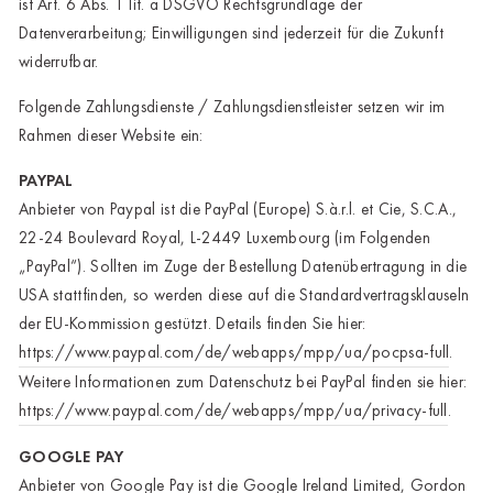
ist Art. 6 Abs. 1 lit. a DSGVO Rechtsgrundlage der
Datenverarbeitung; Einwilligungen sind jederzeit für die Zukunft
widerrufbar.
Folgende Zahlungsdienste / Zahlungsdienstleister setzen wir im
Rahmen dieser Website ein:
PAYPAL
Anbieter von Paypal ist die PayPal (Europe) S.à.r.l. et Cie, S.C.A.,
22-24 Boulevard Royal, L-2449 Luxembourg (im Folgenden
„PayPal“). Sollten im Zuge der Bestellung Datenübertragung in die
USA stattfinden, so werden diese auf die Standardvertragsklauseln
der EU-Kommission gestützt. Details finden Sie hier:
https://www.paypal.com/de/webapps/mpp/ua/pocpsa-full
.
Weitere Informationen zum Datenschutz bei PayPal finden sie hier:
https://www.paypal.com/de/webapps/mpp/ua/privacy-full
.
GOOGLE PAY
Anbieter von Google Pay ist die Google Ireland Limited, Gordon