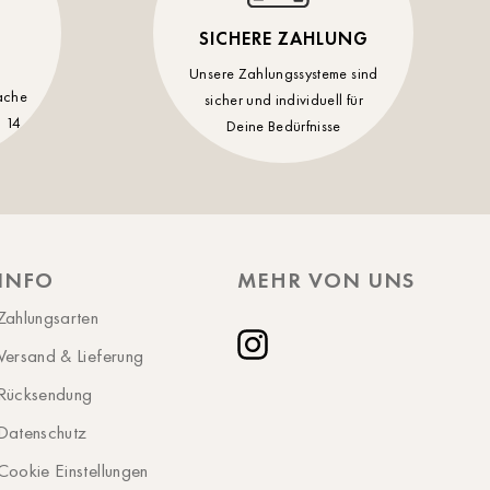
Schwerin
SICHERE ZAHLUNG
St.Pölten
Unsere Zahlungssysteme sind
ache
sicher und individuell für
Staufen
 14
Deine Bedürfnisse
Stuttgart
Timmendorf
Tulln
Tuttlingen
INFO
MEHR VON UNS
Wien Hietzing (13.Bez.)
Zahlungsarten
Wismar
Versand & Lieferung
Instagram
Wustrow
Rücksendung
Zwettl
Datenschutz
Cookie Einstellungen