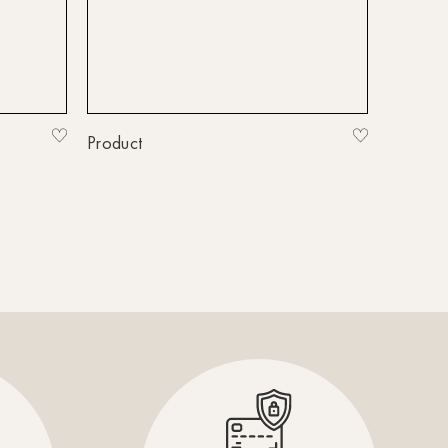
HH-Wandsbek
Hannover
Innsbruck
Kiel-CittiPark
Product
Krems
Leipzig
Linz
Lindau
Lübeck
Münster
Oldenburg
Potsdam
Rostock