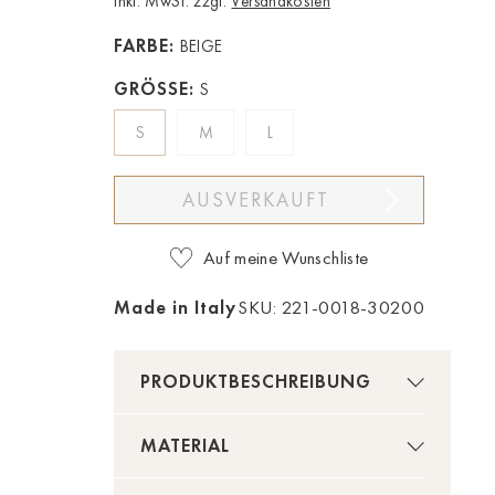
Inkl. MwSt. zzgl.
Versandkosten
FARBE:
BEIGE
GRÖSSE:
S
S
M
L
AUSVERKAUFT
Auf meine Wunschliste
Made in Italy
SKU: 221-0018-30200
PRODUKTBESCHREIBUNG
MATERIAL