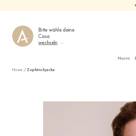
Direkt
zum
Inhalt
Bitte wähle deine
Casa
wechseln
Nuovo
Keine Auswahl
Home
/
Zopfstrickjacke
Ahrweiler
Bad Zwischenahn
Baden-Baden
Berlin-Friedrichshagen
Berlin-Lichterfelde