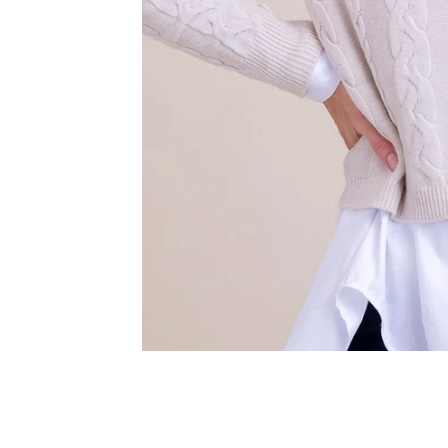
Innsbruck
Kiel-CittiPark
Krems
Leipzig
Linz
Lindau
Lübeck
Münster
Oldenburg
Potsdam
Rostock
Schwerin