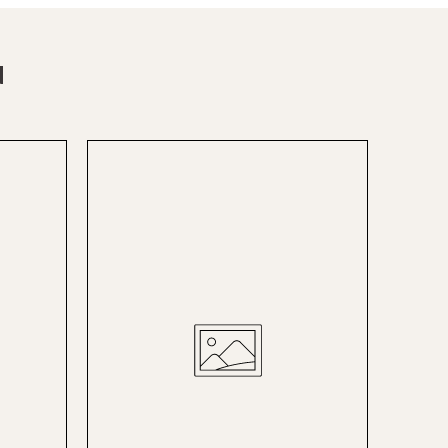
Berlin-Lichterfelde
Bregenz
N
Bruck ad Leitha
Buxtehude
Dornbirn
Dortmund-Hombruch
Düsseldorf-Benrath
Essen
HH-AEZ
HH-EEZ
HH-Eppendorf
HH-Hanseviertel