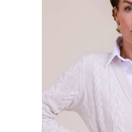
Bregenz
Bruck ad Leitha
Buxtehude
Dornbirn
Dortmund-Hombruch
Düsseldorf-Benrath
Essen
HH-AEZ
HH-EEZ
HH-Eppendorf
HH-Hanseviertel
HH-Wandsbek
Hannover