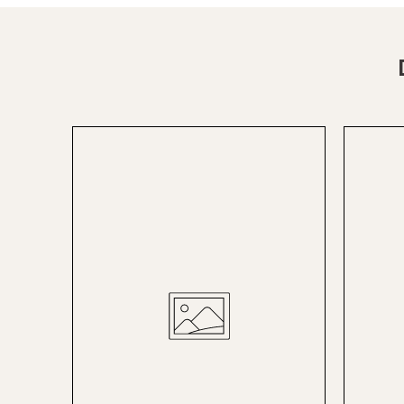
St.Pölten
Staufen
Stuttgart
Timmendorf
Tulln
Tuttlingen
Wien Hietzing (13.Bez.)
Wismar
Wustrow
Zwettl