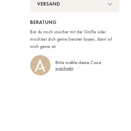
VERSAND
BERATUNG
Bist du noch unsicher mit der Größe oder
möchtest dich gerne beraten lassen, dann ruf
mich gerne an.
Bitte wähle deine Casa
wechseln
Keine Auswahl
Ahrweiler
Bad Zwischenahn
Baden-Baden
Berlin-Friedrichshagen