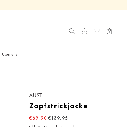
Über uns
AUST
Zopfstrickjacke
€69,90
€139,95