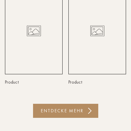
Linz
Lindau
Lübeck
Münster
Oldenburg
Potsdam
Rostock
Product
Product
Schwerin
St.Pölten
ENTDECKE MEHR
Staufen
Stuttgart