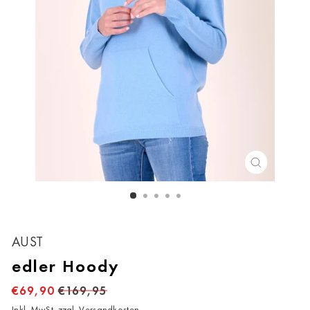
SCHLIESS
ESC)
Bitte wählen Sie Ihre Casa
AUST
edler Hoody
Keine Auswahl
€69,90
€169,95
Ahrweiler
Inkl. MwSt. zzgl.
Versandkosten