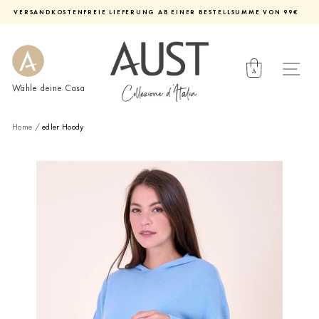
Direkt
VERSANDKOSTENFREIE LIEFERUNG AB EINER BESTELLSUMME VON 99€
zum
Diashow
Inhalt
pausieren
Wähle deine Casa
Home
/
edler Hoody