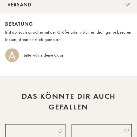
VERSAND
HH-AEZ
BERATUNG
HH-EEZ
Bist du noch unsicher mit der Größe oder möchtest dich gerne beraten
HH-Eppendorf
lassen, dann ruf mich gerne an.
HH-Hanseviertel
Bitte wähle deine Casa
HH-Wandsbek
Hannover
Innsbruck
DAS KÖNNTE DIR AUCH
Kiel-CittiPark
GEFALLEN
Krems
Leipzig