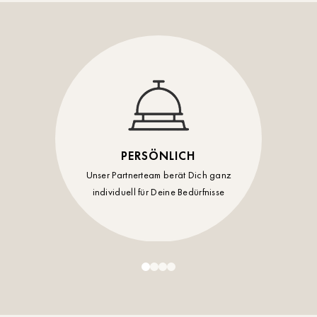
Timmendorf
Tulln
Tuttlingen
Wien Hietzing (13.Bez.)
Wismar
PERSÖNLICH
Wustrow
Unser Partnerteam berät Dich ganz
individuell für Deine Bedürfnisse
Zwettl