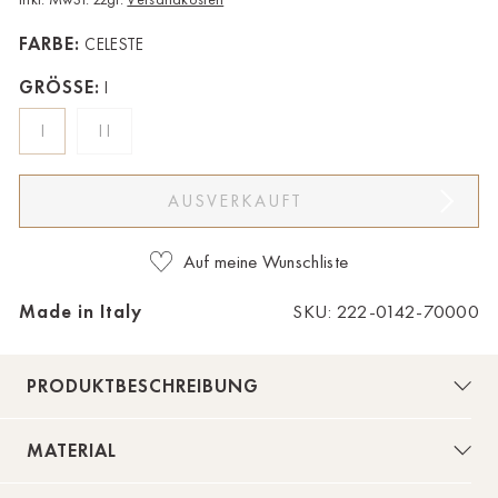
Bad Zwischenahn
FARBE:
CELESTE
Baden-Baden
GRÖSSE:
I
Berlin-Friedrichshagen
I
II
Berlin-Lichterfelde
AUSVERKAUFT
Bregenz
Bruck ad Leitha
Auf meine Wunschliste
Buxtehude
Made in Italy
SKU: 222-0142-70000
Dornbirn
PRODUKTBESCHREIBUNG
Dortmund-Hombruch
Düsseldorf-Benrath
MATERIAL
Essen