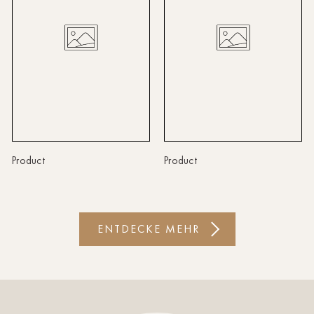
Lindau
Lübeck
Münster
Oldenburg
Potsdam
Product
Product
Rostock
Schwerin
ENTDECKE MEHR
St.Pölten
Staufen
Stuttgart