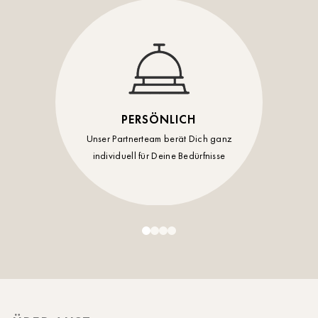
Timmendorf
Tulln
Tuttlingen
Wien Hietzing (13.Bez.)
PERSÖNLICH
Wismar
Unser Partnerteam berät Dich ganz
Wustrow
individuell für Deine Bedürfnisse
Zwettl