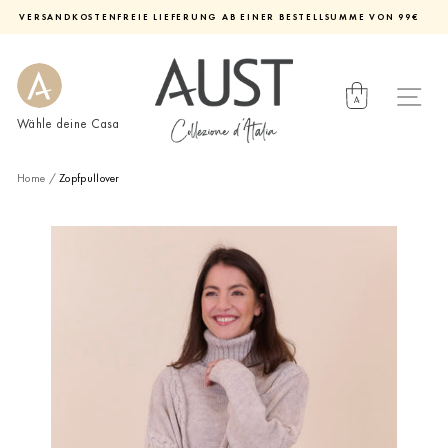
Direkt
VERSANDKOSTENFREIE LIEFERUNG AB EINER BESTELLSUMME VON 99€
zum
Diashow
Inhalt
pausieren
Wähle deine Casa
Home
/
Zopfpullover