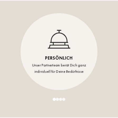
Timmendorf
Tulln
Tuttlingen
Wien Hietzing (13.Bez.)
Wismar
PERSÖNLICH
Wustrow
Unser Partnerteam berät Dich ganz
individuell für Deine Bedürfnisse
Zwettl