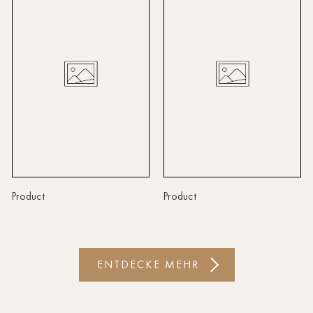
Linz
Lindau
Lübeck
Münster
Oldenburg
Potsdam
Rostock
Product
Product
Schwerin
St.Pölten
ENTDECKE MEHR
Staufen
Stuttgart