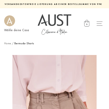
Direkt
VERSANDKOSTENFREIE LIEFERUNG AB EINER BESTELLSUMME VON 99€
zum
Diashow
Inhalt
pausieren
Wähle deine Casa
Home
/
Bermuda-Shorts