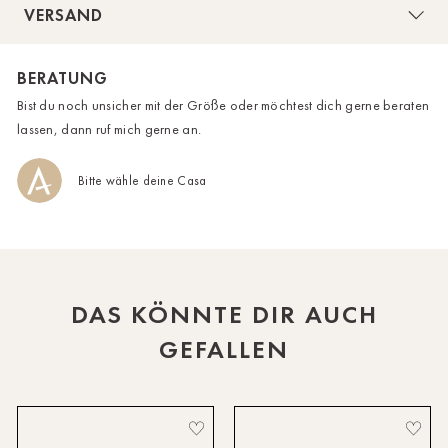
VERSAND
der Passform ist sie genau das Richtige für dich, wenn du
HH-AEZ
Hosen magst, die locker sitzen und nicht einengen.
BERATUNG
HH-EEZ
Länge: 45cm
Bist du noch unsicher mit der Größe oder möchtest dich gerne beraten
HH-Eppendorf
lassen, dann ruf mich gerne an.
Das Model trägt bei einer Körpergröße von 179 cm die
HH-Hanseviertel
Konfektionsgröße S.
Bitte wähle deine Casa
HH-Wandsbek
Hannover
Innsbruck
DAS KÖNNTE DIR AUCH
Kiel-CittiPark
GEFALLEN
Krems
Leipzig