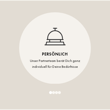
Timmendorf
Tulln
Tuttlingen
Wien Hietzing (13.Bez.)
Wismar
PERSÖNLICH
Wustrow
Unser Partnerteam berät Dich ganz
individuell für Deine Bedürfnisse
Zwettl