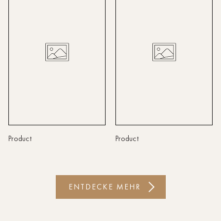
Linz
Lindau
Lübeck
Münster
Oldenburg
Potsdam
Rostock
Product
Product
Schwerin
St.Pölten
ENTDECKE MEHR
Staufen
Stuttgart