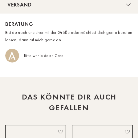
VERSAND
HH-AEZ
BERATUNG
HH-EEZ
Bist du noch unsicher mit der Größe oder möchtest dich gerne beraten
HH-Eppendorf
lassen, dann ruf mich gerne an.
HH-Hanseviertel
Das Model trägt bei einer Körpergröße von 179 cm die
Bitte wähle deine Casa
Konfektionsgröße S.
HH-Wandsbek
Hannover
Innsbruck
DAS KÖNNTE DIR AUCH
Kiel-CittiPark
GEFALLEN
Krems
Leipzig