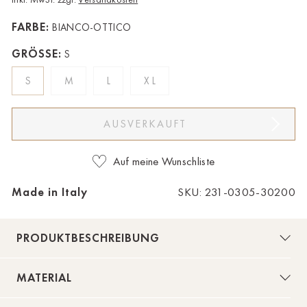
Bad Zwischenahn
FARBE:
BIANCO-OTTICO
Baden-Baden
GRÖSSE:
S
Berlin-Friedrichshagen
S
M
L
XL
Berlin-Lichterfelde
AUSVERKAUFT
Bregenz
Bruck ad Leitha
Auf meine Wunschliste
Buxtehude
Made in Italy
SKU: 231-0305-30200
Dornbirn
PRODUKTBESCHREIBUNG
Dortmund-Hombruch
Düsseldorf-Benrath
MATERIAL
Essen