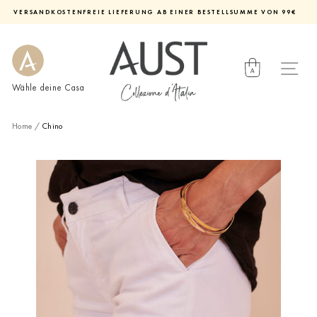
Direkt
VERSANDKOSTENFREIE LIEFERUNG AB EINER BESTELLSUMME VON 99€
zum
Diashow
Inhalt
pausieren
Wähle deine Casa
Home
/
Chino