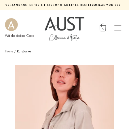
Direkt
VERSANDKOSTENFREIE LIEFERUNG AB EINER BESTELLSUMME VON 99€
zum
Diashow
Inhalt
pausieren
Wähle deine Casa
Home
/
Kurzjacke