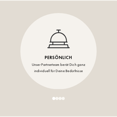
Timmendorf
Tulln
Tuttlingen
Wien Hietzing (13.Bez.)
Wismar
PERSÖNLICH
Wustrow
Unser Partnerteam berät Dich ganz
individuell für Deine Bedürfnisse
Zwettl