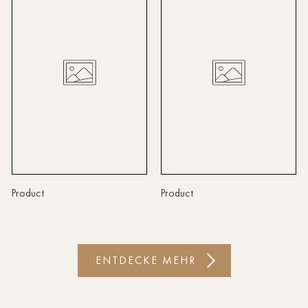
Linz
Lindau
Lübeck
Münster
Oldenburg
Potsdam
Rostock
Product
Product
Schwerin
St.Pölten
ENTDECKE MEHR
Staufen
Stuttgart