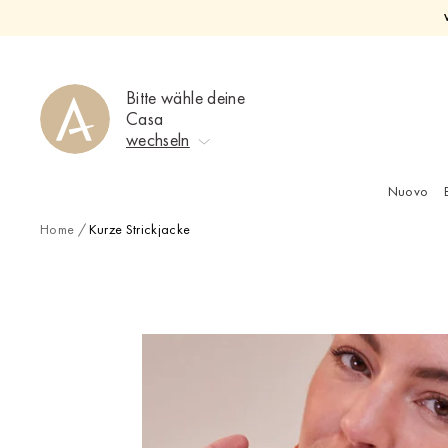
Direkt
zum
Inhalt
Bitte wähle deine
Casa
wechseln
Nuovo
Keine Auswahl
Home
/
Kurze Strickjacke
Ahrweiler
Bad Zwischenahn
Baden-Baden
Berlin-Friedrichshagen
Berlin-Lichterfelde