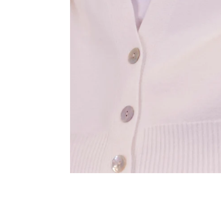
Innsbruck
Kiel-CittiPark
Krems
Leipzig
Linz
Lindau
Lübeck
Münster
Oldenburg
Potsdam
Rostock
Schwerin