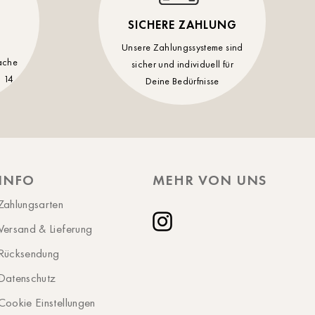
Schwerin
SICHERE ZAHLUNG
St.Pölten
Unsere Zahlungssysteme sind
ache
sicher und individuell für
Staufen
 14
Deine Bedürfnisse
Stuttgart
Timmendorf
Tulln
Tuttlingen
INFO
MEHR VON UNS
Wien Hietzing (13.Bez.)
Zahlungsarten
Wismar
Versand & Lieferung
Instagram
Wustrow
Rücksendung
Zwettl
Datenschutz
Cookie Einstellungen