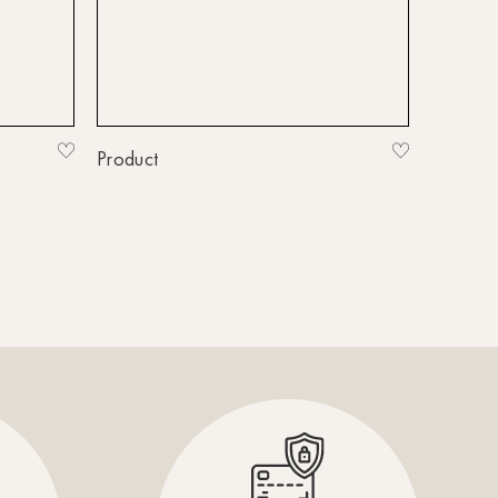
HH-Wandsbek
Hannover
Innsbruck
Kiel-CittiPark
Product
Krems
Leipzig
Linz
Lindau
Lübeck
Münster
Oldenburg
Potsdam
Rostock