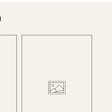
Berlin-Lichterfelde
Bregenz
N
Bruck ad Leitha
Buxtehude
Dornbirn
Dortmund-Hombruch
Düsseldorf-Benrath
Essen
HH-AEZ
HH-EEZ
HH-Eppendorf
HH-Hanseviertel