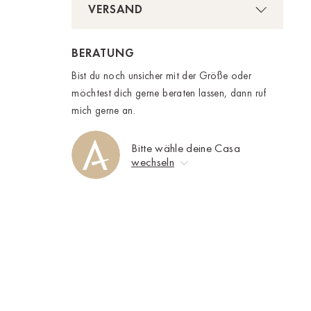
VERSAND
BERATUNG
Bist du noch unsicher mit der Größe oder
möchtest dich gerne beraten lassen, dann ruf
mich gerne an.
Bitte wähle deine Casa
wechseln
Das Model trägt bei einer
Keine Auswahl
Körpergröße von 179 cm die
Ahrweiler
Konfektionsgröße S.
Bad Zwischenahn
Baden-Baden
Berlin-Friedrichshagen