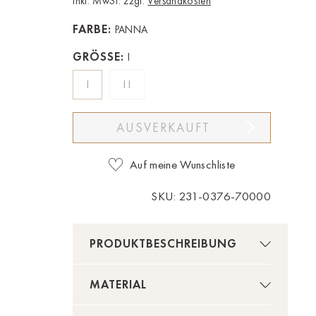
Inkl. MwSt. zzgl.
Versandkosten
FARBE:
PANNA
GRÖSSE:
I
I
II
AUSVERKAUFT
Auf meine Wunschliste
SKU: 231-0376-70000
PRODUKTBESCHREIBUNG
MATERIAL