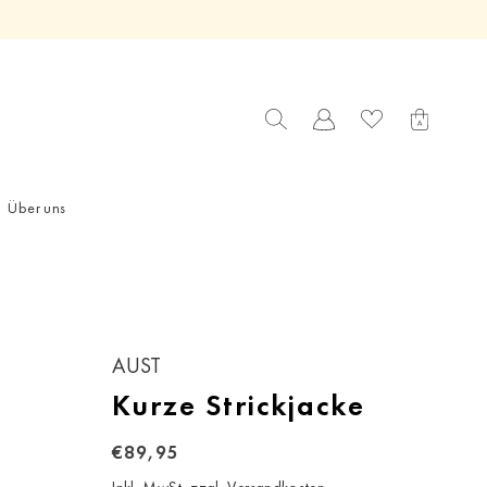
Über uns
AUST
Kurze Strickjacke
€89,95