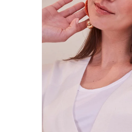
Bregenz
Bruck ad Leitha
Buxtehude
Dornbirn
Dortmund-Hombruch
Düsseldorf-Benrath
Essen
HH-AEZ
HH-EEZ
HH-Eppendorf
HH-Hanseviertel
HH-Wandsbek
Hannover