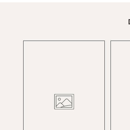
St.Pölten
Staufen
Stuttgart
Timmendorf
Tulln
Tuttlingen
Wien Hietzing (13.Bez.)
Wismar
Wustrow
Zwettl