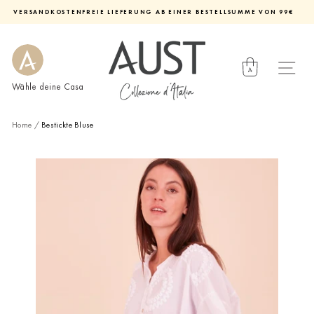
Direkt
VERSANDKOSTENFREIE LIEFERUNG AB EINER BESTELLSUMME VON 99€
zum
Diashow
Inhalt
pausieren
Wähle deine Casa
Home
/
Bestickte Bluse