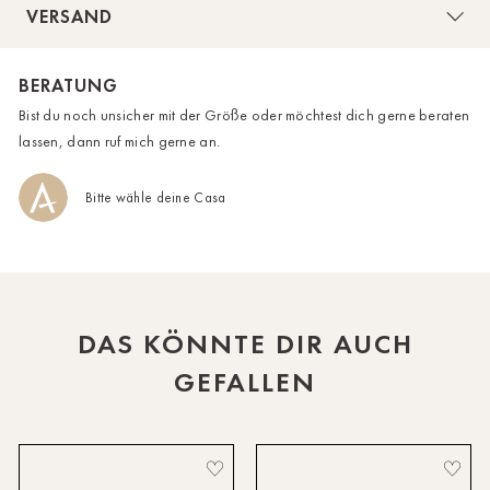
VERSAND
HH-AEZ
BERATUNG
HH-EEZ
Bist du noch unsicher mit der Größe oder möchtest dich gerne beraten
HH-Eppendorf
lassen, dann ruf mich gerne an.
HH-Hanseviertel
Bitte wähle deine Casa
HH-Wandsbek
Hannover
Das Model trägt bei einer Körpergröße von 179 cm die
Innsbruck
Konfektionsgröße I.
DAS KÖNNTE DIR AUCH
Kiel-CittiPark
GEFALLEN
Krems
Leipzig