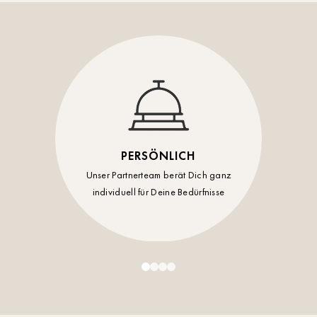
Timmendorf
Tulln
Tuttlingen
Wien Hietzing (13.Bez.)
Wismar
PERSÖNLICH
Wustrow
Unser Partnerteam berät Dich ganz
individuell für Deine Bedürfnisse
Zwettl