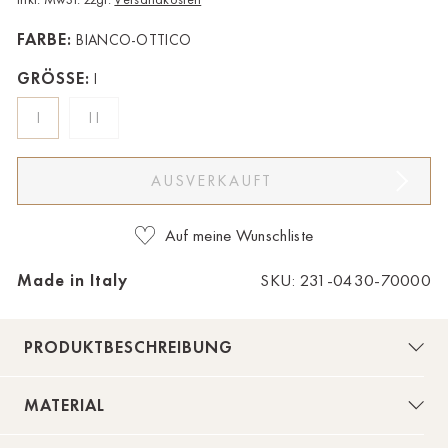
Bad Zwischenahn
FARBE:
BIANCO-OTTICO
Baden-Baden
GRÖSSE:
I
Berlin-Friedrichshagen
I
II
Berlin-Lichterfelde
AUSVERKAUFT
Bregenz
Bruck ad Leitha
Auf meine Wunschliste
Buxtehude
Made in Italy
SKU: 231-0430-70000
Dornbirn
PRODUKTBESCHREIBUNG
Dortmund-Hombruch
Düsseldorf-Benrath
MATERIAL
Essen