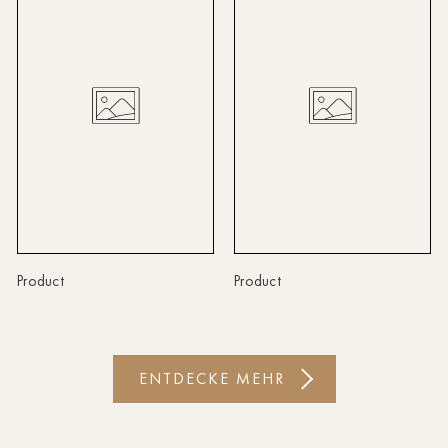
Linz
Lindau
Lübeck
Münster
Oldenburg
Potsdam
Rostock
Product
Product
Schwerin
St.Pölten
ENTDECKE MEHR
Staufen
Stuttgart