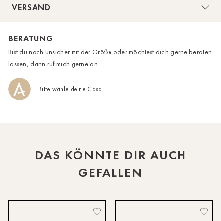
VERSAND
HH-AEZ
BERATUNG
HH-EEZ
Der fließende Schnitt sorgt für ein luftig-
Bist du noch unsicher mit der Größe oder möchtest dich gerne beraten
leichtes Tragegefühl.
HH-Eppendorf
lassen, dann ruf mich gerne an.
HH-Hanseviertel
Bitte wähle deine Casa
Das Model trägt bei einer Körpergröße von 179 cm die
HH-Wandsbek
Konfektionsgröße S.
Hannover
Innsbruck
DAS KÖNNTE DIR AUCH
Kiel-CittiPark
GEFALLEN
Krems
Leipzig