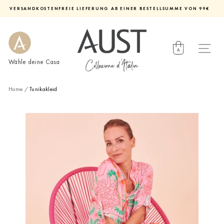
Direkt
VERSANDKOSTENFREIE LIEFERUNG AB EINER BESTELLSUMME VON 99€
zum
Diashow
Inhalt
pausieren
Wähle deine Casa
Home
/
Tunikakleid