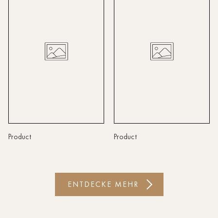
Linz
Lindau
Lübeck
Münster
Oldenburg
Potsdam
Rostock
Product
Product
Schwerin
St.Pölten
ENTDECKE MEHR
Staufen
Stuttgart