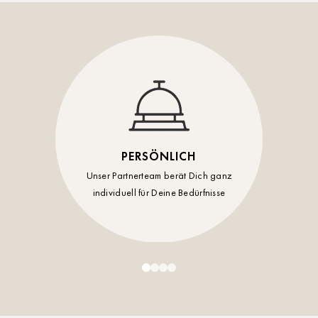
Timmendorf
Tulln
Tuttlingen
Wien Hietzing (13.Bez.)
Wismar
PERSÖNLICH
Wustrow
Unser Partnerteam berät Dich ganz
individuell für Deine Bedürfnisse
Zwettl