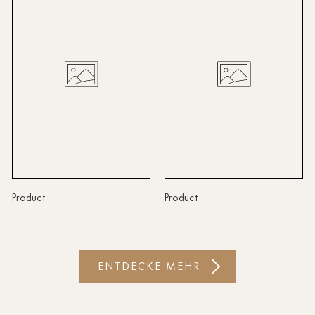
Linz
Lindau
Lübeck
Münster
Oldenburg
Potsdam
Rostock
Product
Product
Schwerin
St.Pölten
ENTDECKE MEHR
Staufen
Stuttgart