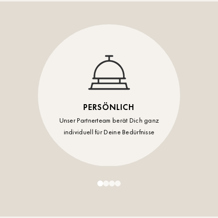
Timmendorf
Tulln
Tuttlingen
Wien Hietzing (13.Bez.)
Wismar
PERSÖNLICH
Wustrow
Unser Partnerteam berät Dich ganz
individuell für Deine Bedürfnisse
Zwettl