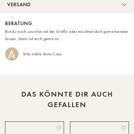
VERSAND
und weich.
HH-AEZ
Länge: 99 cm
BERATUNG
HH-EEZ
Bist du noch unsicher mit der Größe oder möchtest dich gerne beraten
Bei einer Größe von 179 cm trägt unser Model die
HH-Eppendorf
lassen, dann ruf mich gerne an.
Onesize.
HH-Hanseviertel
Bitte wähle deine Casa
HH-Wandsbek
Hannover
Innsbruck
DAS KÖNNTE DIR AUCH
Kiel-CittiPark
GEFALLEN
Krems
Leipzig