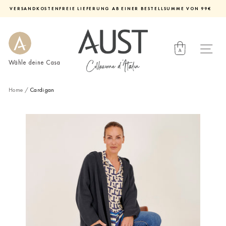
Direkt
VERSANDKOSTENFREIE LIEFERUNG AB EINER BESTELLSUMME VON 99€
zum
Diashow
Inhalt
pausieren
Wähle deine Casa
Home
/
Cardigan