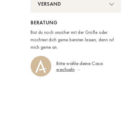
VERSAND
BERATUNG
Bist du noch unsicher mit der Größe oder
möchtest dich gerne beraten lassen, dann ruf
mich gerne an.
Bitte wähle deine Casa
wechseln
Keine Auswahl
Ahrweiler
Bad Zwischenahn
Baden-Baden
Berlin-Friedrichshagen