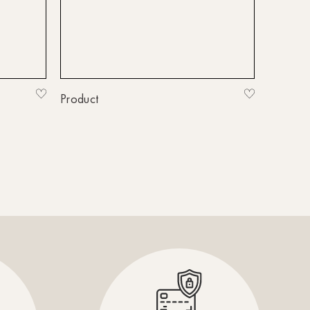
HH-Wandsbek
Hannover
Innsbruck
Kiel-CittiPark
Product
Krems
Leipzig
Linz
Lindau
Lübeck
Münster
Oldenburg
Potsdam
Rostock