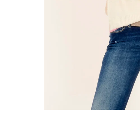
Innsbruck
Kiel-CittiPark
Krems
Leipzig
Linz
Lindau
Lübeck
Münster
Oldenburg
Potsdam
Rostock
Schwerin