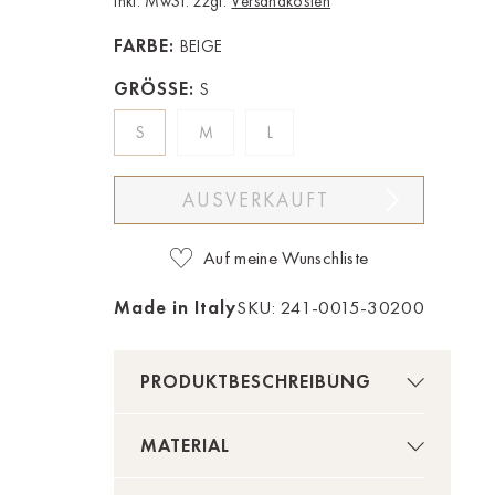
Inkl. MwSt. zzgl.
Versandkosten
FARBE:
BEIGE
GRÖSSE:
S
S
M
L
AUSVERKAUFT
Auf meine Wunschliste
Made in Italy
SKU: 241-0015-30200
PRODUKTBESCHREIBUNG
MATERIAL