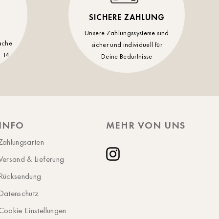
Schwerin
SICHERE ZAHLUNG
St.Pölten
Unsere Zahlungssysteme sind
ache
sicher und individuell für
Staufen
 14
Deine Bedürfnisse
Stuttgart
Timmendorf
Tulln
Tuttlingen
INFO
MEHR VON UNS
Wien Hietzing (13.Bez.)
Zahlungsarten
Wismar
Versand & Lieferung
Instagram
Wustrow
Rücksendung
Zwettl
Datenschutz
Cookie Einstellungen