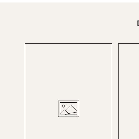
St.Pölten
Staufen
Stuttgart
Timmendorf
Tulln
Tuttlingen
Wien Hietzing (13.Bez.)
Wismar
Wustrow
Zwettl