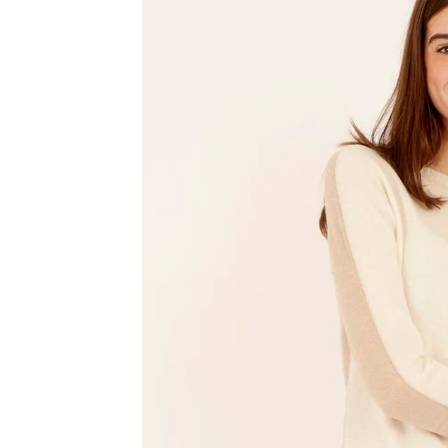
Bregenz
Bruck ad Leitha
Buxtehude
Dornbirn
Dortmund-Hombruch
Düsseldorf-Benrath
Essen
HH-AEZ
HH-EEZ
HH-Eppendorf
HH-Hanseviertel
HH-Wandsbek
Hannover