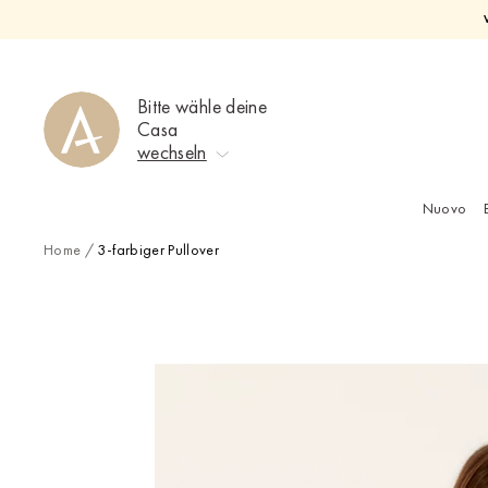
Direkt
zum
Inhalt
Bitte wähle deine
Casa
wechseln
Nuovo
Keine Auswahl
Home
/
3-farbiger Pullover
Ahrweiler
Bad Zwischenahn
Baden-Baden
Berlin-Friedrichshagen
Berlin-Lichterfelde