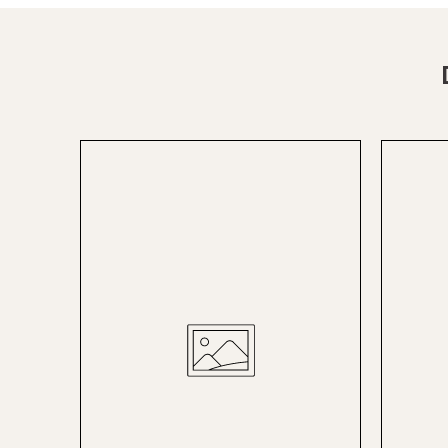
St.Pölten
Staufen
Stuttgart
Timmendorf
Tulln
Tuttlingen
Wien Hietzing (13.Bez.)
Wismar
Wustrow
Zwettl