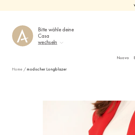
Direkt
zum
Inhalt
Bitte wähle deine
Casa
wechseln
Nuovo
Keine Auswahl
Home
/
modischer Longblazer
Ahrweiler
Bad Zwischenahn
Baden-Baden
Berlin-Friedrichshagen
Berlin-Lichterfelde