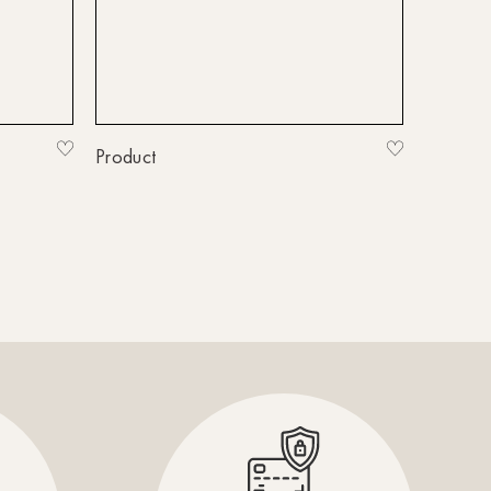
HH-Eppendorf
HH-Hanseviertel
HH-Wandsbek
Hannover
Product
Innsbruck
Kiel-CittiPark
Krems
Leipzig
Linz
Lindau
Lübeck
Münster