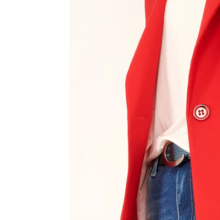
Bregenz
Bruck ad Leitha
Buxtehude
Dornbirn
Dortmund-Hombruch
Düsseldorf-Benrath
Essen
HH-AEZ
HH-EEZ
HH-Eppendorf
HH-Hanseviertel
HH-Wandsbek
Hannover