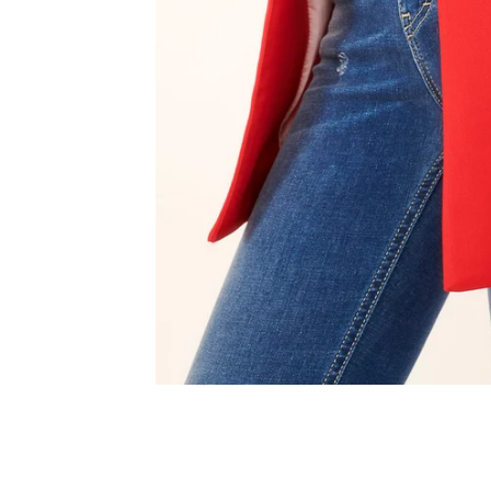
Innsbruck
Kiel-CittiPark
Krems
Leipzig
Linz
Lindau
Lübeck
Münster
Oldenburg
Potsdam
Rostock
Schwerin