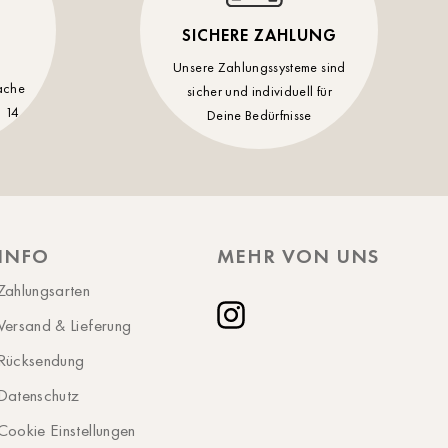
Oldenburg
SICHERE ZAHLUNG
Potsdam
Unsere Zahlungssysteme sind
Rostock
ache
sicher und individuell für
 14
Deine Bedürfnisse
Schwerin
St.Pölten
Staufen
Stuttgart
INFO
MEHR VON UNS
Timmendorf
Zahlungsarten
Tulln
Versand & Lieferung
Tuttlingen
Instagram
Rücksendung
Wien Hietzing (13.Bez.)
Datenschutz
Wismar
Cookie Einstellungen
Wustrow