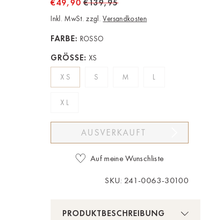
€49,90
€139,95
Inkl. MwSt. zzgl.
Versandkosten
FARBE:
ROSSO
GRÖSSE:
XS
XS
S
M
L
XL
AUSVERKAUFT
Auf meine Wunschliste
SKU: 241-0063-30100
PRODUKTBESCHREIBUNG