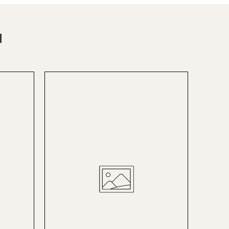
Bad Zwischenahn
Baden-Baden
N
Berlin-Friedrichshagen
Berlin-Lichterfelde
Bregenz
Bruck ad Leitha
Buxtehude
Dornbirn
Dortmund-Hombruch
Düsseldorf-Benrath
Essen
HH-AEZ
HH-EEZ