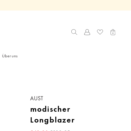
Über uns
AUST
modischer
Longblazer