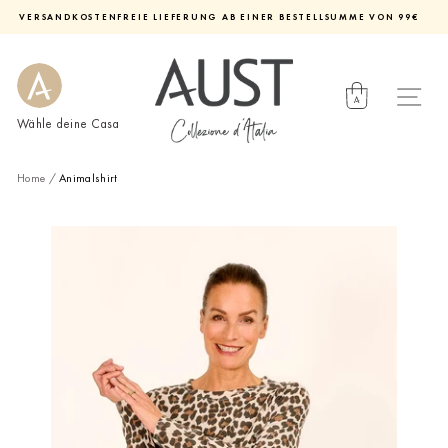
Direkt
VERSANDKOSTENFREIE LIEFERUNG AB EINER BESTELLSUMME VON 99€
zum
Diashow
Inhalt
pausieren
Wähle deine Casa
Home
/
Animalshirt