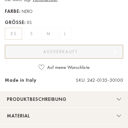
Bad Zwischenahn
FARBE:
NERO
Baden-Baden
GRÖSSE:
XS
Berlin-Friedrichshagen
XS
S
M
L
Berlin-Lichterfelde
AUSVERKAUFT
Bregenz
Bruck ad Leitha
Auf meine Wunschliste
Buxtehude
Made in Italy
SKU: 242-0135-30100
Dornbirn
PRODUKTBESCHREIBUNG
Dortmund-Hombruch
Düsseldorf-Benrath
MATERIAL
Essen