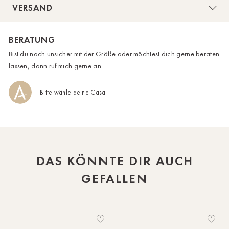
VERSAND
HH-AEZ
BERATUNG
HH-EEZ
Bist du noch unsicher mit der Größe oder möchtest dich gerne beraten
HH-Eppendorf
lassen, dann ruf mich gerne an.
HH-Hanseviertel
Bitte wähle deine Casa
HH-Wandsbek
Hannover
Innsbruck
DAS KÖNNTE DIR AUCH
Kiel-CittiPark
GEFALLEN
Krems
Leipzig