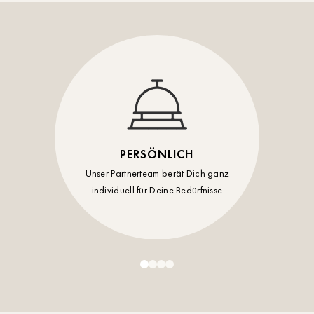
Timmendorf
Tulln
Tuttlingen
Wien Hietzing (13.Bez.)
Wismar
PERSÖNLICH
Wustrow
Unser Partnerteam berät Dich ganz
individuell für Deine Bedürfnisse
Zwettl