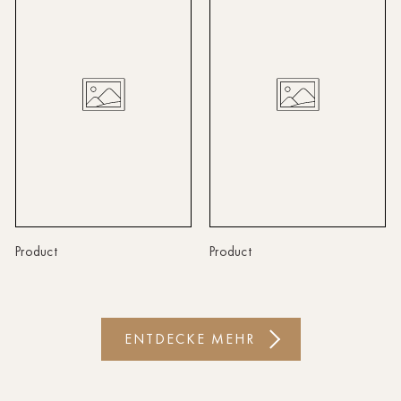
Linz
Lindau
Lübeck
Münster
Oldenburg
Potsdam
Rostock
Product
Product
Schwerin
St.Pölten
ENTDECKE MEHR
Staufen
Stuttgart