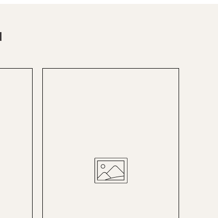
Baden-Baden
Berlin-Friedrichshagen
N
Berlin-Lichterfelde
Bregenz
Bruck ad Leitha
Buxtehude
Dornbirn
Dortmund-Hombruch
Düsseldorf-Benrath
Essen
HH-AEZ
HH-EEZ
HH-Eppendorf