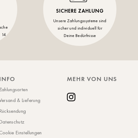
Potsdam
SICHERE ZAHLUNG
Rostock
Unsere Zahlungssysteme sind
Schwerin
ache
sicher und individuell für
 14
Deine Bedürfnisse
St.Pölten
Staufen
Stuttgart
Timmendorf
INFO
MEHR VON UNS
Tulln
Zahlungsarten
Tuttlingen
Versand & Lieferung
Wien Hietzing (13.Bez.)
Instagram
Rücksendung
Wismar
Datenschutz
Wustrow
Cookie Einstellungen
Zwettl