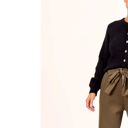
Bregenz
Bruck ad Leitha
Buxtehude
Dornbirn
Dortmund-Hombruch
Düsseldorf-Benrath
Essen
HH-AEZ
HH-EEZ
HH-Eppendorf
HH-Hanseviertel
HH-Wandsbek
Hannover