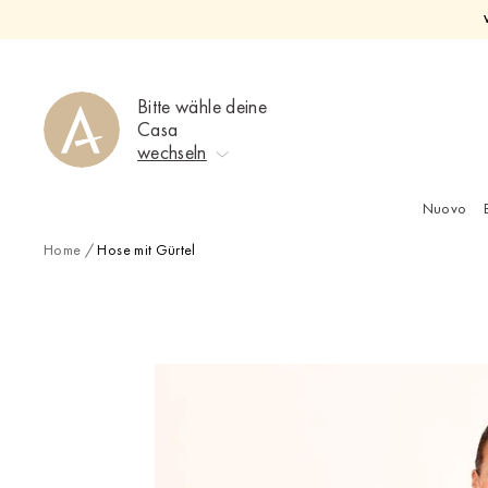
Direkt
zum
Inhalt
Bitte wähle deine
Casa
wechseln
Nuovo
Keine Auswahl
Home
/
Hose mit Gürtel
Ahrweiler
Bad Zwischenahn
Baden-Baden
Berlin-Friedrichshagen
Berlin-Lichterfelde