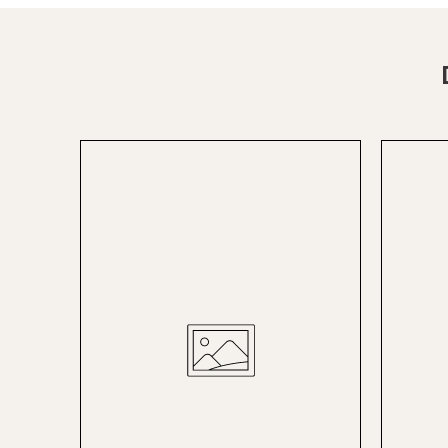
St.Pölten
Staufen
Stuttgart
Timmendorf
Tulln
Tuttlingen
Wien Hietzing (13.Bez.)
Wismar
Wustrow
Zwettl