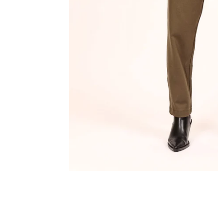
Innsbruck
Kiel-CittiPark
Krems
Leipzig
Linz
Lindau
Lübeck
Münster
Oldenburg
Potsdam
Rostock
Schwerin