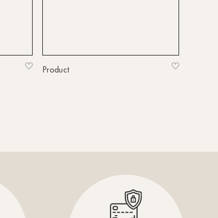
HH-Hanseviertel
HH-Wandsbek
Hannover
Innsbruck
Product
Kiel-CittiPark
Krems
Leipzig
Linz
Lindau
Lübeck
Münster
Oldenburg