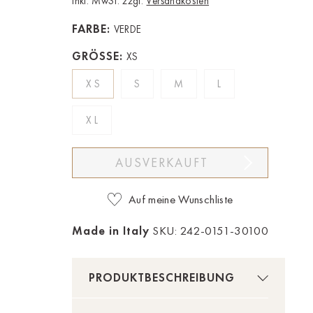
Inkl. MwSt. zzgl.
Versandkosten
FARBE:
VERDE
GRÖSSE:
XS
XS
S
M
L
XL
AUSVERKAUFT
Auf meine Wunschliste
Made in Italy
SKU: 242-0151-30100
PRODUKTBESCHREIBUNG