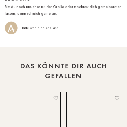
HH-AEZ
Bist du noch unsicher mit der Größe oder möchtest dich gerne beraten
lassen, dann ruf mich gerne an.
HH-EEZ
Bitte wähle deine Casa
HH-Eppendorf
HH-Hanseviertel
HH-Wandsbek
DAS KÖNNTE DIR AUCH
Hannover
GEFALLEN
Innsbruck
Kiel-CittiPark
Krems
Leipzig
Linz