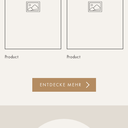
Lindau
Lübeck
Münster
Oldenburg
Product
Product
Potsdam
Rostock
Schwerin
ENTDECKE MEHR
St.Pölten
Staufen
Stuttgart