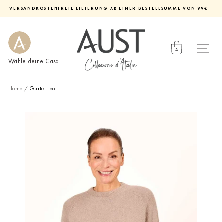
Direkt
VERSANDKOSTENFREIE LIEFERUNG AB EINER BESTELLSUMME VON 99€
zum
Diashow
Inhalt
pausieren
Wähle deine Casa
Home
/
Gürtel Leo