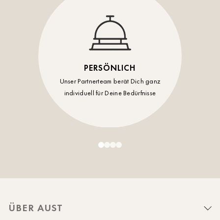
Timmendorf
Tulln
Tuttlingen
Wien Hietzing (13.Bez.)
PERSÖNLICH
Unser Partnerteam berät Dich ganz
Wismar
individuell für Deine Bedürfnisse
Wustrow
Zwettl
ÜBER AUST