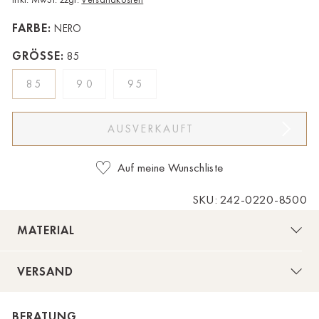
Bad Zwischenahn
FARBE:
NERO
Baden-Baden
GRÖSSE:
85
Berlin-Friedrichshagen
85
90
95
Berlin-Lichterfelde
Bregenz
AUSVERKAUFT
Bruck ad Leitha
Auf meine Wunschliste
Buxtehude
SKU: 242-0220-8500
Dornbirn
MATERIAL
Dortmund-Hombruch
VERSAND
Düsseldorf-Benrath
Essen
BERATUNG